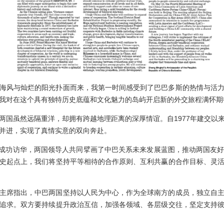
海风与灿烂的阳光扑面而来，我第一时间感受到了巴巴多斯的热情与活
我对在这个具有独特历史底蕴和文化魅力的岛屿开启新的外交旅程满怀期
两国虽然远隔重洋，却拥有跨越地理距离的深厚情谊。自1977年建交以
并进，实现了真情实意的双向奔赴。
特利成功访华，两国领导人共同擘画了中巴关系未来发展蓝图，推动两国友
史起点上，我们将坚持平等相待的合作原则、互利共赢的合作目标、灵
主席指出，中巴两国坚持以人民为中心，作为全球南方的成员，独立自
追求。双方要持续提升政治互信，加强各领域、各层级交往，坚定支持