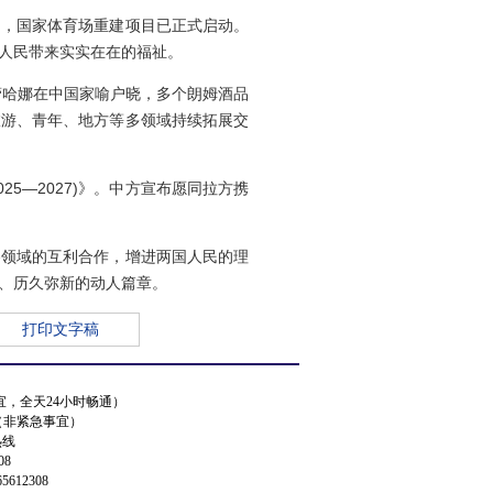
即，国家体育场重建项目已正式启动。
人民带来实实在在的福祉。
蕾哈娜在中国家喻户晓，多个朗姆酒品
旅游、青年、地方等多领域持续拓展交
5—2027)》。中方宣布愿同拉方携
各领域的互利合作，增进两国人民的理
、历久弥新的动人篇章。
打印文字稿
事宜，全天24小时畅通）
.cn（非紧急事宜）
热线
08
5612308