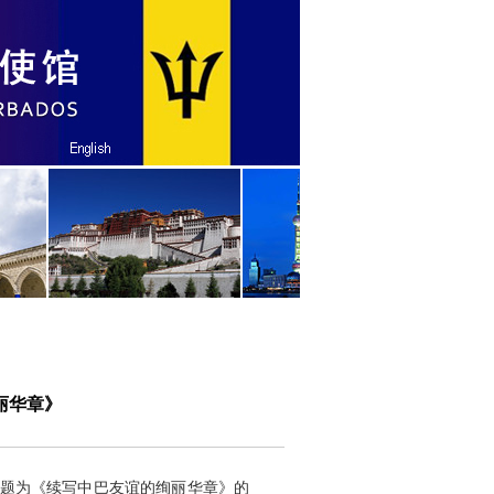
丽华章》
题为《续写中巴友谊的绚丽华章》的