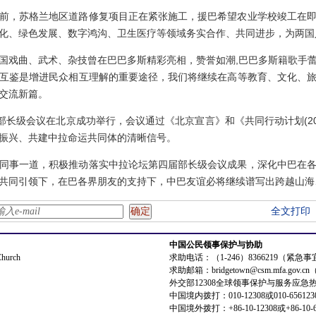
前，苏格兰地区道路修复项目正在紧张施工，援巴希望农业学校竣工在
化、绿色发展、数字鸿沟、卫生医疗等领域务实合作、共同进步，为两国
国戏曲、武术、杂技曾在巴巴多斯精彩亮相，赞誉如潮,巴巴多斯籍歌手
互鉴是增进民众相互理解的重要途径，我们将继续在高等教育、文化、
交流新篇。
部长级会议在北京成功举行，会议通过《北京宣言》和《共同行动计划(202
振兴、共建中拉命运共同体的清晰信号。
同事一道，积极推动落实中拉论坛第四届部长级会议成果，深化中巴在
共同引领下，在巴各界朋友的支持下，中巴友谊必将继续谱写出跨越山海
全文打印
中国公民领事保护与协助
Church
求助电话：（1-246）8366219（紧急
求助邮箱：bridgetown@csm.mfa.gov
外交部12308全球领事保护与服务应急
中国境内拨打：010-12308或010-656123
中国境外拨打：+86-10-12308或+86-10-6