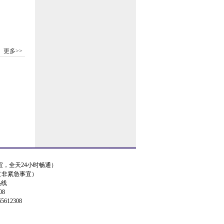
更多>>
事宜，全天24小时畅通）
.cn（非紧急事宜）
热线
08
5612308