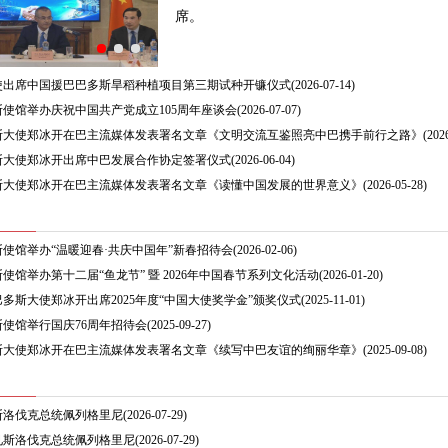
席。
使出席中国援巴巴多斯旱稻种植项目第三期试种开镰仪式
(2026-07-14)
使馆举办庆祝中国共产党成立105周年座谈会
(2026-07-07)
斯大使郑冰开在巴主流媒体发表署名文章《文明交流互鉴照亮中巴携手前行之路》
(202
斯大使郑冰开出席中巴发展合作协定签署仪式
(2026-06-04)
斯大使郑冰开在巴主流媒体发表署名文章《读懂中国发展的世界意义》
(2026-05-28)
使馆举办“温暖迎春·共庆中国年”新春招待会
(2026-02-06)
使馆举办第十二届“鱼龙节” 暨 2026年中国春节系列文化活动
(2026-01-20)
多斯大使郑冰开出席2025年度“中国大使奖学金”颁奖仪式
(2025-11-01)
使馆举行国庆76周年招待会
(2025-09-27)
斯大使郑冰开在巴主流媒体发表署名文章《续写中巴友谊的绚丽华章》
(2025-09-08)
斯洛伐克总统佩列格里尼
(2026-07-29)
见斯洛伐克总统佩列格里尼
(2026-07-29)