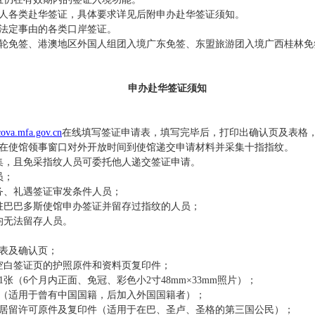
人各类赴华签证，具体要求详见后附申办赴华签证须知。
法定事由的各类口岸签证。
轮免签、港澳地区外国人组团入境广东免签、东盟旅游团入境广西桂林免
申办赴华签证须知
/cova.mfa.gov.cn
在线填写签证申请表，填写完毕后，打印出确认页及表格
在使馆领事窗口对外开放时间到使馆递交申请材料并采集十指指纹。
集，且免采指纹人员可委托他人递交签证申请。
岁人员；
公务、礼遇签证审发条件人员；
国驻巴巴多斯使馆申办签证并留存过指纹的人员；
均无法留存人员。
表及确认页；
空白签证页的
护照原件和资料页复印件；
张（6个月内正面、免冠、彩色小2寸48mm×33mm照片）；
（适用于曾有中国国籍，后加入外国国籍者）；
居留许可原件及复印件（适用于在巴、圣卢、圣格的第三国公民）；