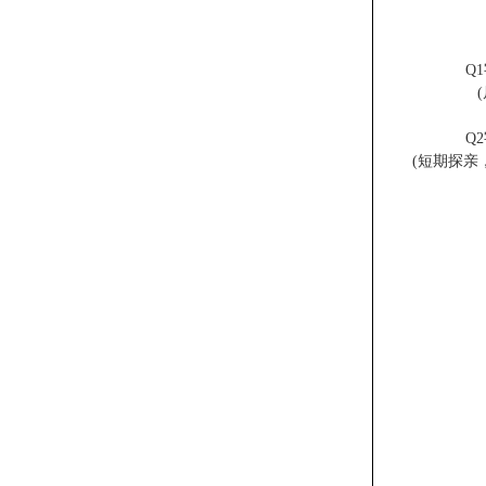
Q
Q
(短期探亲，