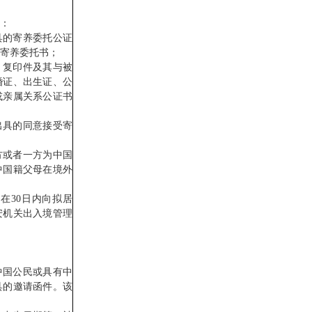
：
的寄养委托公证
寄养委托书；
复印件及其与被
婚证、出生证、公
或亲属关系公证书
具的同意接受寄
方或者一方为中国
中国籍父母在境外
30日内向拟居
安机关出入境管理
国公民或具有中
具的邀请函件。该