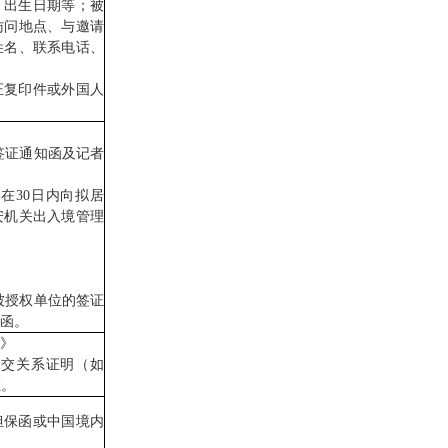
出生日期等；被
访问地点、与邀请
姓名、联系电话、
复印件或外国人
签证通知函及记者
30日内向拟居
安机关出入境管理
被授权单位的签证
函。
》
交关系证明（如
证。
保函或中国境内