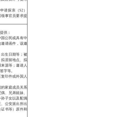
请探亲（S2）
据领事官员要求提
提供：
国公民或具有中
的邀请函件，该邀
出生日期等；被
、拟居留地点、拟
用来源等；邀请人
签字等。
复印件或外国人
的家庭成员关系
配偶、兄弟姐妹、
外孙子女以及配偶
证、公安派出所出
公证书等）原件和