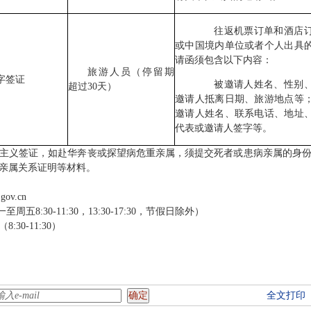
往返机票订单和酒店订
或中国境内单位或者个人出具
请函须包含以下内容：
旅游人员（停留期
字签证
被邀请人姓名、性别、
超过30天）
邀请人抵离日期、旅游地点等
邀请人姓名、联系电话、地址
代表或邀请人签字等。
主义签证，如赴华奔丧或探望病危重亲属，须提交死者或患病亲属的身
亲属关系证明等材料。
.gov.cn
一至周五
8:
3
0-1
1
:
3
0
，
1
3
:
3
0-1
7
:
3
0
，节假日除外）
0-11:30）
全文打印