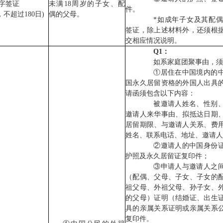
2字签证
未满18周岁的子女、配
件。
不超过180日)
偶的父母。
*如成年子女及其配偶申
签证，除上述材料外，还须根
交相应情况说明。
Q1：
如系家庭团聚事由，须
①居住在中国境内的中
国永久居留资格的外国人出具
请函须包含以下内容：
被邀请人姓名、性别、
邀请人来华事由、拟抵达日期
居留期限、与邀请人关系、费
姓名、联系电话、地址、邀请人
②邀请人的中国身份证
护照及永久居留证复印件；
③申请人与邀请人之间
（配偶、父母、子女、子女的
祖父母、外祖父母、孙子女、
的父母）证明（结婚证、出生
具的亲属关系证明或亲属关系
复印件。