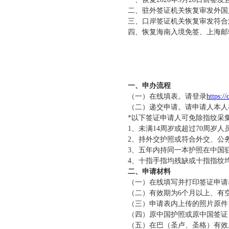
二、
驻外签证机关恢复审发外国
三、
口岸签证机关恢复审发符合
四、
恢复海南入境免签、上海邮
一、申办流程
（一）在线填表。请登录
https:/
（二）
递交申请。请申请人本人
*以下签证申请人可免除指纹采
1、未满14周岁或超过70周
2、持外交护照或符合外交、
3
、五年内持同一本护照在中
4、十指手指均残缺或十指指纹
二、申请材料
（一）
在线填写并打印
签证申请
（二）
有效期为6
个月以上、有
（三）申请表内上传的照片原件1
（四）原中国护照或原中国签证
（五）在巴（圣卢、圣格）有效