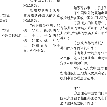
①中国公民的外籍
家庭成员；
如系寄养事由，须提供
②在华具有永久居
①中国驻外使领馆出具
1字签证
留资格的外国人的外籍
或经过所在国或中国公证认证的
(居留)
家庭成员；
②委托人的护照原件、
*家庭成员范围：配
寄养儿童的亲属关系证明（结
2字签证
偶、父母、配偶的父
安派出所出具的亲属关系证明
不超过180日)
母，子女、子女的配
等）；
偶，兄弟姐妹，祖父
③接受寄养的受托人出
母、外祖父母，孙子
养函件及身份证复印件；
女、外孙子女。
④寄养儿童的父母双
公民的，还应提供儿童出生时
定居证明的复印件。
*持证人入境中国后须在
留地县级以上地方人民政府公
机构申请办理居留证件。
Q2：
①居住在中国境内的中
国永久居留资格的外国公民出
邀请函须包含以下内容：