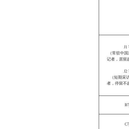
J
（常驻中国
记者，居留超
J
（短期采
者，停留不超
R
C