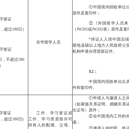
①中国境内招收单位出
原件及复印件；
1字签证
②《外国留学人员来
，超过180日）
（JW201或JW202表）原件及
*持证人入境中国后须在
在华留学人员
留地县级以上地方人民政府公
2字签证
机构申请办理居留证件。
，不超过180
）
X2：
中国境内招收单位出具
件和复印件。
①申请人与邀请人之间
（如家族关系证明、婚姻关系
生证等）原件；
1字签证
工作、学习签证或
②在中国境内工作的外
，超过180日)
工作、学习类居留许可
函；
持有人的配偶、父母、
③邀请人的护照、签证