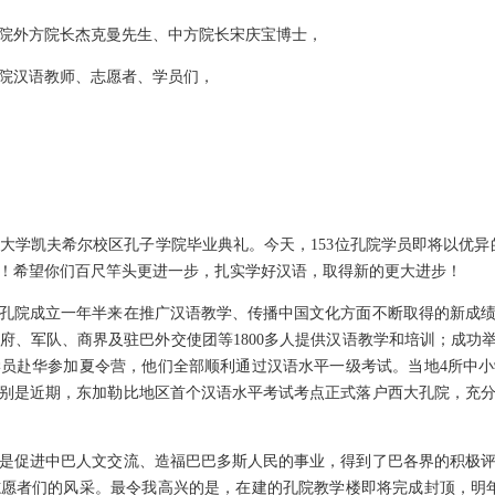
外方院长杰克曼先生、中方院长宋庆宝博士，
汉语教师、志愿者、学员们，
凯夫希尔校区孔子学院毕业典礼。今天，153位孔院学员即将以优异的
！希望你们百尺竿头更进一步，扎实学好汉语，取得新的更大进步！
院成立一年半来在推广汉语教学、传播中国文化方面不断取得的新成绩
府、军队、商界及驻巴外交使团等1800多人提供汉语教学和培训；成功举
学员赴华参加夏令营，他们全部顺利通过汉语水平一级考试。当地4所中
别是近期，东加勒比地区首个汉语水平考试考点正式落户西大孔院，充
促进中巴人文交流、造福巴巴多斯人民的事业，得到了巴各界的积极评
愿者们的风采。最令我高兴的是，在建的孔院教学楼即将完成封顶，明