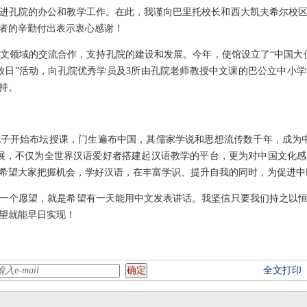
进孔院的办公和教学工作。在此，我谨向巴里托校长和西大凯夫希尔校
者的辛勤付出表示衷心感谢！
领域的交流合作，支持孔院的建设和发展。今年，使馆设立了“中国大使
放日”活动，向孔院优秀学员及3所由孔院老师教授中文课的巴公立中小
持。
子开始布坛授课，门生遍布中国，其儒家学说和思想流传数千年，成为中
发展，不仅为全世界汉语爱好者搭建起汉语教学的平台，更为对中国文化
希望大家把握机会，学好汉语，在丰富学识、提升自我的同时，为促进中
个愿望，就是希望有一天能用中文发表讲话。我坚信只要我们持之以恒
望就能早日实现！
全文打印