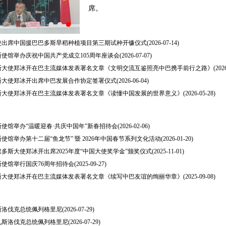
席。
使出席中国援巴巴多斯旱稻种植项目第三期试种开镰仪式
(2026-07-14)
使馆举办庆祝中国共产党成立105周年座谈会
(2026-07-07)
斯大使郑冰开在巴主流媒体发表署名文章《文明交流互鉴照亮中巴携手前行之路》
(202
斯大使郑冰开出席中巴发展合作协定签署仪式
(2026-06-04)
斯大使郑冰开在巴主流媒体发表署名文章《读懂中国发展的世界意义》
(2026-05-28)
使馆举办“温暖迎春·共庆中国年”新春招待会
(2026-02-06)
使馆举办第十二届“鱼龙节” 暨 2026年中国春节系列文化活动
(2026-01-20)
多斯大使郑冰开出席2025年度“中国大使奖学金”颁奖仪式
(2025-11-01)
使馆举行国庆76周年招待会
(2025-09-27)
斯大使郑冰开在巴主流媒体发表署名文章《续写中巴友谊的绚丽华章》
(2025-09-08)
斯洛伐克总统佩列格里尼
(2026-07-29)
见斯洛伐克总统佩列格里尼
(2026-07-29)