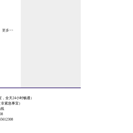
更多>>
事宜，全天24小时畅通）
.cn（非紧急事宜）
热线
08
5612308