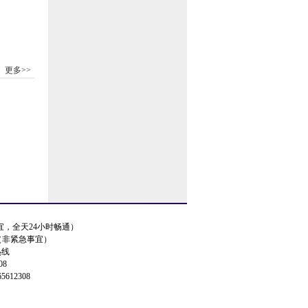
更多>>
事宜，全天24小时畅通）
.cn（非紧急事宜）
热线
08
5612308