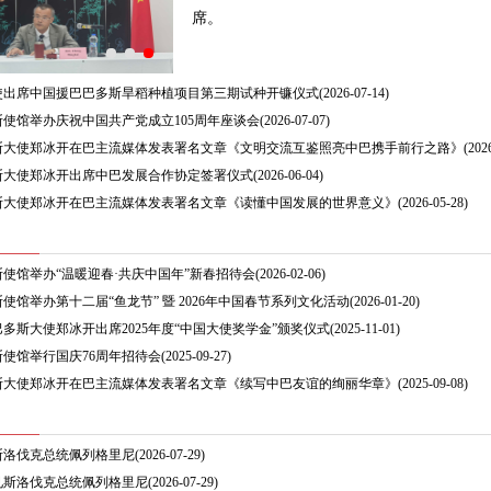
席。
使出席中国援巴巴多斯旱稻种植项目第三期试种开镰仪式
(2026-07-14)
使馆举办庆祝中国共产党成立105周年座谈会
(2026-07-07)
斯大使郑冰开在巴主流媒体发表署名文章《文明交流互鉴照亮中巴携手前行之路》
(202
斯大使郑冰开出席中巴发展合作协定签署仪式
(2026-06-04)
斯大使郑冰开在巴主流媒体发表署名文章《读懂中国发展的世界意义》
(2026-05-28)
使馆举办“温暖迎春·共庆中国年”新春招待会
(2026-02-06)
使馆举办第十二届“鱼龙节” 暨 2026年中国春节系列文化活动
(2026-01-20)
多斯大使郑冰开出席2025年度“中国大使奖学金”颁奖仪式
(2025-11-01)
使馆举行国庆76周年招待会
(2025-09-27)
斯大使郑冰开在巴主流媒体发表署名文章《续写中巴友谊的绚丽华章》
(2025-09-08)
斯洛伐克总统佩列格里尼
(2026-07-29)
见斯洛伐克总统佩列格里尼
(2026-07-29)