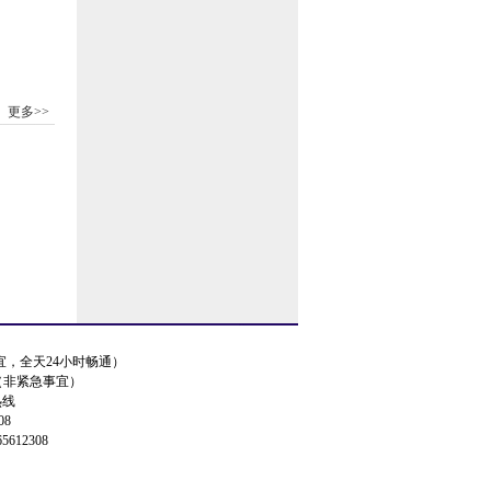
更多>>
事宜，全天24小时畅通）
.cn（非紧急事宜）
热线
08
5612308