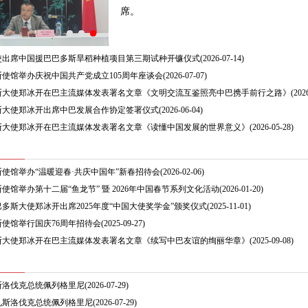
席。
使出席中国援巴巴多斯旱稻种植项目第三期试种开镰仪式
(2026-07-14)
使馆举办庆祝中国共产党成立105周年座谈会
(2026-07-07)
斯大使郑冰开在巴主流媒体发表署名文章《文明交流互鉴照亮中巴携手前行之路》
(202
斯大使郑冰开出席中巴发展合作协定签署仪式
(2026-06-04)
斯大使郑冰开在巴主流媒体发表署名文章《读懂中国发展的世界意义》
(2026-05-28)
使馆举办“温暖迎春·共庆中国年”新春招待会
(2026-02-06)
使馆举办第十二届“鱼龙节” 暨 2026年中国春节系列文化活动
(2026-01-20)
多斯大使郑冰开出席2025年度“中国大使奖学金”颁奖仪式
(2025-11-01)
使馆举行国庆76周年招待会
(2025-09-27)
斯大使郑冰开在巴主流媒体发表署名文章《续写中巴友谊的绚丽华章》
(2025-09-08)
斯洛伐克总统佩列格里尼
(2026-07-29)
见斯洛伐克总统佩列格里尼
(2026-07-29)