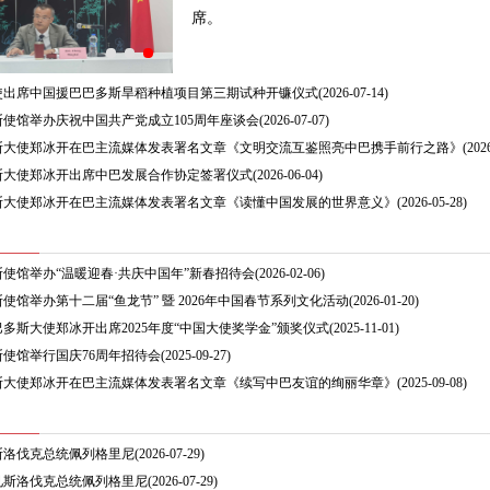
席。
使出席中国援巴巴多斯旱稻种植项目第三期试种开镰仪式
(2026-07-14)
使馆举办庆祝中国共产党成立105周年座谈会
(2026-07-07)
斯大使郑冰开在巴主流媒体发表署名文章《文明交流互鉴照亮中巴携手前行之路》
(202
斯大使郑冰开出席中巴发展合作协定签署仪式
(2026-06-04)
斯大使郑冰开在巴主流媒体发表署名文章《读懂中国发展的世界意义》
(2026-05-28)
使馆举办“温暖迎春·共庆中国年”新春招待会
(2026-02-06)
使馆举办第十二届“鱼龙节” 暨 2026年中国春节系列文化活动
(2026-01-20)
多斯大使郑冰开出席2025年度“中国大使奖学金”颁奖仪式
(2025-11-01)
使馆举行国庆76周年招待会
(2025-09-27)
斯大使郑冰开在巴主流媒体发表署名文章《续写中巴友谊的绚丽华章》
(2025-09-08)
斯洛伐克总统佩列格里尼
(2026-07-29)
见斯洛伐克总统佩列格里尼
(2026-07-29)