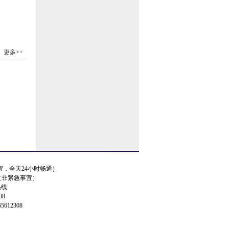
更多>>
事宜，全天24小时畅通）
.cn（非紧急事宜）
热线
08
5612308