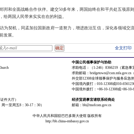
邻邦和全面战略合作伙伴。建交50多年来，两国始终在和平共处五项原
，给两国人民带来实实在在的利益。
访为契机，同孟加拉国新政府一道努力，增进政治互信，深化各领域交流
前发展。
全文打印
中国公民领事保护与协助
Church
求助电话：（1-246）8366219（紧急
求助邮箱：bridgetown@csm.mfa.gov
外交部12308全球领事保护与服务应急
中国境内拨打：010-12308或010-656123
中国境外拨打：+86-10-12308或+86-10-6
领事证件大厅）
经济贸易事宜请联系经商处
：周一至周五8：30-17：30）
邮箱：bb@mofcom.gov.cn
中华人民共和国驻巴巴多斯大使馆 版权所有
http://bb.china-embassy.gov.cn