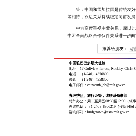
答：中国和孟加拉国是传统友好
等相待，双边关系持续稳定向前发展
中方高度重视中孟关系，愿以此
中孟全面战略合作伙伴关系进一步向
推荐给朋友：
中国驻巴巴多斯大使馆
地址：17 Golfview Terrace, Rockley, Christ 
电话：（1-246）4356890
传真：（1-246）4358300
电子邮件：chinaemb_bb@mfa.gov.cn
办理护照、旅行证等，请联系领事部
对外办公：周二至周五08:30至12:00（
咨询电话：（1-246）8366219（接听时间
咨询邮箱：bridgetown@csm.mfa.gov.cn