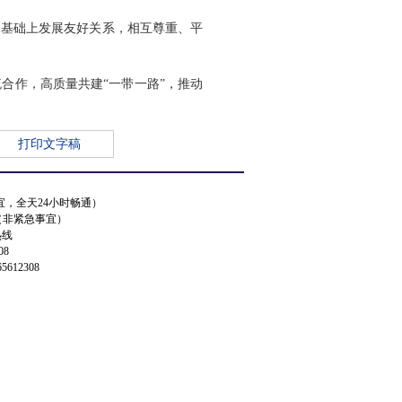
则基础上发展友好关系，相互尊重、平
合作，高质量共建“一带一路”，推动
打印文字稿
事宜，全天24小时畅通）
.cn（非紧急事宜）
热线
08
5612308