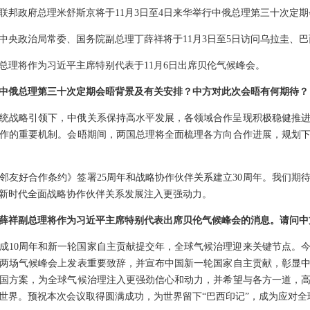
联邦政府总理米舒斯京将于11月3日至4日来华举行中俄总理第三十次定期
中央政治局常委、国务院副总理丁薛祥将于11月3日至5日访问乌拉圭、巴
总理将作为习近平主席特别代表于11月6日出席贝伦气候峰会。
中俄总理第三十次定期会晤背景及有关安排？中方对此次会晤有何期待？
统战略引领下，中俄关系保持高水平发展，各领域合作呈现积极稳健推
作的重要机制。会晤期间，两国总理将全面梳理各方向合作进展，规划
邻友好合作条约》签署25周年和战略协作伙伴关系建立30周年。我们期
新时代全面战略协作伙伴关系发展注入更强动力。
薛祥副总理将作为习近平主席特别代表出席贝伦气候峰会的消息。请问中
成10周年和新一轮国家自主贡献提交年，全球气候治理迎来关键节点。
两场气候峰会上发表重要致辞，并宣布中国新一轮国家自主贡献，彰显
国方案，为全球气候治理注入更强劲信心和动力，并希望与各方一道，
世界。预祝本次会议取得圆满成功，为世界留下“巴西印记”，成为应对全