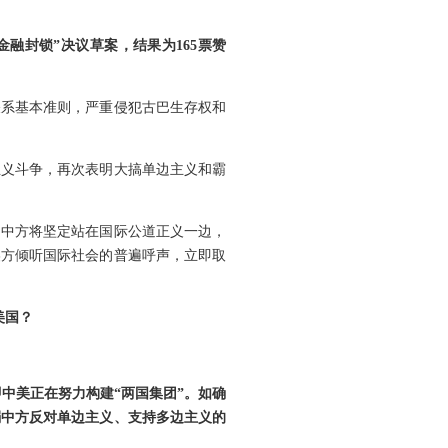
金融封锁”决议草案，结果为165票赞
关系基本准则，严重侵犯古巴生存权和
正义斗争，再次表明大搞单边主义和霸
。中方将坚定站在国际公道正义一边，
美方倾听国际社会的普遍呼声，立即取
美国？
中美正在努力构建“两国集团”。如确
弱中方反对单边主义、支持多边主义的