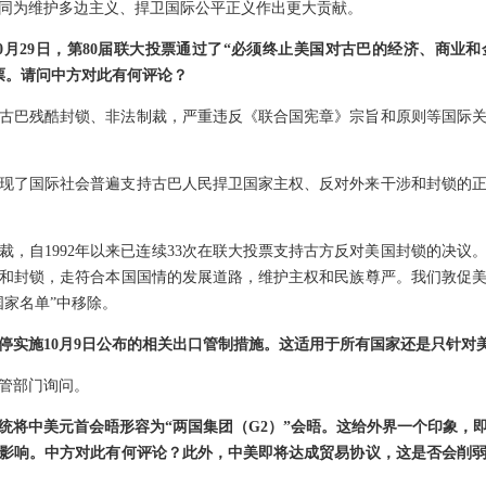
同为维护多边主义、捍卫国际公平正义作出更大贡献。
0月29日，第80届联大投票通过了“必须终止美国对古巴的经济、商业和
对票。请问中方对此有何评论？
对古巴残酷封锁、非法制裁，严重违反《联合国宪章》宗旨和原则等国际
现了国际社会普遍支持古巴人民捍卫国家主权、反对外来干涉和封锁的
裁，自1992年以来已连续33次在联大投票支持古方反对美国封锁的决议
和封锁，走符合本国国情的发展道路，维护主权和民族尊严。我们敦促
国家名单”中移除。
停实施10月9日公布的相关出口管制措施。这适用于所有国家还是只针对
管部门询问。
统将中美元首会晤形容为“两国集团（G2）”会晤。这给外界一个印象，即
影响。中方对此有何评论？此外，中美即将达成贸易协议，这是否会削